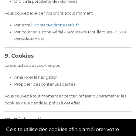
Droit à la portabilité des données
Vous pouvez exercer vos droits à tout moment :
Par email :
contact@droneaerial.fr
Par courrier : Drone Aérial – 5 Route de Mouillargues - 71600
Paray-le-Monial
9. Cookies
Le site utilise des cookies pour :
Améliorer la navigation
Proposer des contenus adaptés
Vous pouvez à tout moment accepter, refuser ou paramétrer les
cookies via le bandeau prévu à cet effet.
10. Réclamation
Ce site utilise des cookies afin d’améliorer votre
Si vous estimez que vos droits ne sont pas respectés, vous pouvez