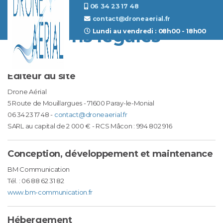
06 34 23 17 48
contact@droneaerial.fr
Mentions légales
Lundi au vendredi : 08h00 - 18h00
Éditeur du site
Drone Aérial
5 Route de Mouillargues - 71600 Paray-le-Monial
06 34 23 17 48 -
contact@droneaerial.fr
SARL au capital de 2 000 € - RCS Mâcon : 994 802 916
Conception, développement et maintenance
BM Communication
Tél. : 06 88 62 31 82
www.bm-communication.fr
Hébergement